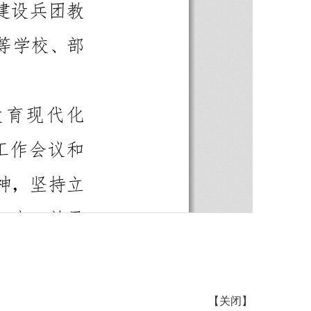
【
关闭
】