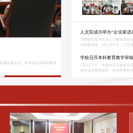
人文院成功举办“企业家进
为帮助在校学生深入了解智慧农
与创新思维，6月3日下午，江苏省“
育教学...
估工作
育教学...
学校召开本科教育教学审
长朱艳出席会议，各学院分管本科教学
问题与短板，南京农业大学于暑期成功
院开展本科教育教学审核评估专项评估工
长朱艳出席会议，各学院分管本科教学
问题与短板，南京农业大学于暑期成功
3月5日下午，学校在滨江校区会
核评估专家组报告，研究部署评估整