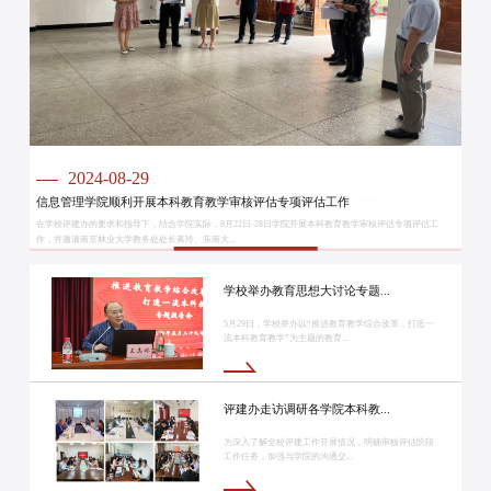
2024-07-18
2024-09-09
2024-08-29
学校召开本科教育教学审核评估专项评估培训会
自评自建抓落实 凝心聚力创一流——学校顺利完成本科教育教学...
信息管理学院顺利开展本科教育教学审核评估专项评估工作
学校召开本科教育教学审核评估专项评估培训会
自评自建抓落实 凝心聚力创一流——学校顺利完成本科教育教学...
7月17日，学校召开本科教育教学审核评估专项评估培训会。副校长朱艳出席会议，各学院分管本科教学工作
为进一步推进本科教育教学审核评估工作的实施，深入剖析存在的问题与短板，南京农业大学于暑期成功开
在学校评建办的要求和指导下，结合学院实际，8月22日-28日学院开展本科教育教学审核评估专项评估工
副院长、学校审核评估工作领导小组下设办公室...
展了本科教育教学审核评估专项评估工作。此次...
作，并邀请南京林业大学教务处处长蒋玲、东南大...
学校举办教育思想大讨论专题...
5月29日，学校举办以“推进教育教学综合改革，打造一
流本科教育教学”为主题的教育...
评建办走访调研各学院本科教...
为深入了解全校评建工作开展情况，明确审核评估阶段
工作任务，加强与学院的沟通交...