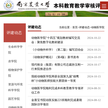
评建动态
当前位置：
首页
>
评建动态
>
动物医学院
评建动态
动物医学院“十四五”规划教材编写交流
2024-10-22
会：聚焦数字化教材建设
生命科学学
《小动物外科学》（第二版）编写启动会
2024-10-21
院
《动物保护概论》（第4版）新书发布
2024-10-19
农学院
现代牧业（集团）有限公司总裁孙玉刚一
2024-10-17
行来院推进合作
植物保护学
院
我校动物医学院再获全国第九届“雄鹰
2024-10-15
杯”小动物医师技能大赛团体一等奖
资源与环境
动物医学院顺利完成本科教育教学专项评
2024-08-31
科学学院
估工作
园艺学院
金善宝书院动医实验221班顺利完成暑期
2024-08-12
国际访学项目
动物科学学