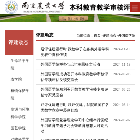
评建动态
当前位置：
首页
>
评建动态
>
外国语学院
评建动态
迎评促建进行时 我校学子在各类外语学科
2024-11-19
竞赛中喜获佳绩
生命科学学
外国语学院举办“三进”主题征文活动
2024-11-19
院
外国语学院成功召开本科教育教学审核评
2024-09-03
农学院
估专项评估反馈交流会
外国语学院顺利召开教育教学审核专项评
2024-08-25
植物保护学
估专家见面会
院
迎评促建进行时 以评促建，我院教师在各
2024-06-14
资源与环境
类教学竞赛中屡创佳绩
科学学院
外国语学院党委理论学习中心组举行党纪
2024-05-07
学习教育专题学习会暨教育思想大讨论活
园艺学院
动
动物科学学