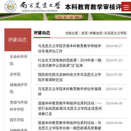
评建动态
当前位置：
首页
>
评建动态
>
马克思主义学院
评建动态
马克思主义学院开展本科教育教学审核评
2024-08-27
估专项评估工作
生命科学学
行走在天涯海角的思政课︱2024年第一期:
2024-07-23
院
沉浸式教学让思政课“活”起来
农学院
我院前往西北农林科技大学马克思主义学
2024-07-06
院开展调研交流
植物保护学
马克思主义学院本科教育教学评估专项调
2024-05-30
院
研
资源与环境
迎接本科教育教学审核评估系列活动：一
2024-04-30
堂行走的思政课|马克思主义学院走进贵州
科学学院
省麻江县
园艺学院
迎接本科教育教学审核评估系列活动：马
2024-04-30
克思主义学院举办第一期思政课高质量建
动物科学学